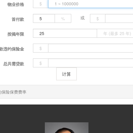
$
物业价格
或
%
$
首付款
年 (最多 25 年)
按揭年限
$
款违约保险金
$
总共需贷款
约保险保费费率