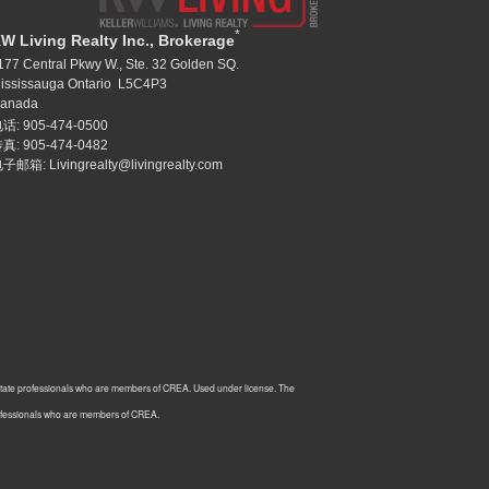
*
W Living Realty Inc., Brokerage
177 Central Pkwy W., Ste. 32 Golden SQ.
ississauga Ontario L5C4P3
anada
话: 905-474-0500
真: 905-474-0482
子邮箱: Livingrealty@livingrealty.com
estate professionals who are members of CREA. Used under license. The
rofessionals who are members of CREA.