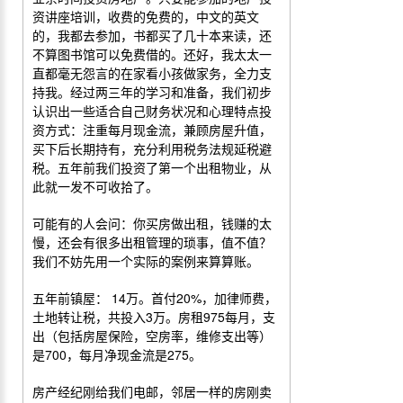
资讲座培训，收费的免费的，中文的英文
的，我都去参加，书都买了几十本来读，还
不算图书馆可以免费借的。还好，我太太一
直都毫无怨言的在家看小孩做家务，全力支
持我。经过两三年的学习和准备，我们初步
认识出一些适合自己财务状况和心理特点投
资方式：注重每月现金流，兼顾房屋升值，
买下后长期持有，充分利用税务法规延税避
税。五年前我们投资了第一个出租物业，从
此就一发不可收拾了。
可能有的人会问：你买房做出租，钱赚的太
慢，还会有很多出租管理的琐事，值不值？
我们不妨先用一个实际的案例来算算账。
五年前镇屋：
14
万。首付
20%
，加律师费，
土地转让税，共投入
3
万。房租
975
每月，支
出（包括房屋保险，空房率，维修支出等）
是
700
，每月净现金流是
275
。
房产经纪刚给我们电邮，邻居一样的房刚卖