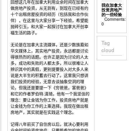
回想这几年在加拿大利用业余时间在加拿大
我在加拿大
做房地产投资，从无到有，到现在已经有
约
投资房地产
十个出租房屋投资的经历（包括我和合作伙
的一些经验
Comments:
伴），在这里与大家分享一下经验，希望能
0
抛砖引玉，和大家一起探讨在加拿大开创幸
福生活的路子。
Tag
无论是在加拿大主流媒体，还是少数族裔如
cloud
华文媒体上，其实地产投资，永远都是讨论
得很热烈的话题。也许正是因为讨论的人太
多，成功和失败的人都太多，所以很难让人
辨识其中的真假，更别提要投入对大多人来
说是大半生的积蓄去行动了。这里我只想讲
我们投资的经验，无意去谈抽象空洞的理
论，但我还是要提一下《穷爸爸，富爸爸》
和它的作者罗伯特
.
清琦。他有一个我坚信的
理念：要让金钱为你工作，投资房地产就是
让金钱为你工作的上乘选择。我现在做出租
房地产，其实就是在实践这个理念。
记得八年前买了自住房以后，就决心要利用
业余时间投资房地产。只要能参加的地产投