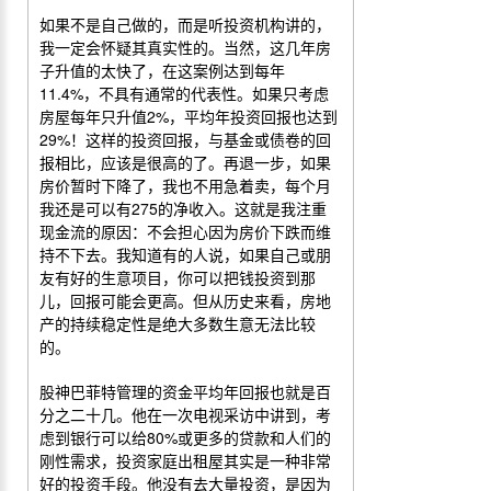
如果不是自己做的，而是听投资机构讲的，
我一定会怀疑其真实性的。
当然，这几年房
子升值的太快了，在这案例达到每年
11.4%
，不具有通常的代表性。如果只考虑
房屋每年只升值
2%
，平均年投资回报也达到
29%
！这样的投资回报，与基金或债卷的回
报相比，应该是很高的了。再退一步，如果
房价暂时下降了，我也不用急着卖，每个月
我还是可以有
275
的净收入。这就是我注重
现金流的原因：不会担心因为房价下跌而维
持不下去。我知道有的人说，如果自己或朋
友有好的生意项目，你可以把钱投资到那
儿，回报可能会更高。但从历史来看，房地
产的持续稳定性是绝大多数生意无法比较
的。
股神巴菲特管理的资金平均年回报也就是百
分之二十几。他在一次电视采访中讲到，考
虑到银行可以给
80%
或更多的贷款和人们的
刚性需求，投资家庭出租屋其实是一种非常
好的投资手段。他没有去大量投资，是因为